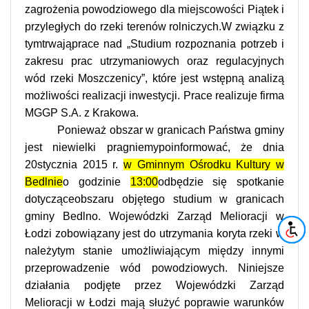
zagrożenia powodziowego dla miejscowości Piątek i
przyległych do rzeki terenów rolniczych.W związku z
tymtrwająprace nad „Studium rozpoznania potrzeb i
zakresu prac utrzymaniowych oraz regulacyjnych
wód rzeki Moszczenicy”, które jest wstępną analizą
możliwości realizacji inwestycji. Prace realizuje firma
MGGP S.A. z Krakowa.
Ponieważ obszar w granicach Państwa gminy
jest niewielki pragniemypoinformować, że dnia
20stycznia 2015 r.
w Gminnym Ośrodku Kultury w
Bedlnie
o godzinie
13:00
odbędzie się spotkanie
dotycząceobszaru objętego studium w granicach
gminy Bedlno. Wojewódzki Zarząd Melioracji w
Łodzi zobowiązany jest do utrzymania koryta rzeki w
należytym stanie umożliwiającym między innymi
przeprowadzenie wód powodziowych. Niniejsze
działania podjęte przez Wojewódzki Zarząd
Melioracji w Łodzi mają służyć poprawie warunków