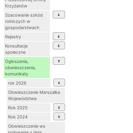
Krzyżanów
Szacowanie szkód
rolniczych w
gospodarstwach
Rejestry
Konsultacje
społeczne
Ogłoszenia,
obwieszczenia,
komunikaty
rok 2026
Obwieszczenie Marszałka
Województwa
Rok 2025
Rok 2024
Obwieszczenie ws
polowania z dnia...