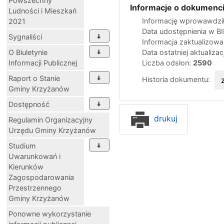
Powszechny
Informacje o dokumenci
Ludności i Mieszkań
Informację wprowawdził
2021
Data udostępnienia w B
Sygnaliści
Informacja zaktualizow
O Biuletynie
Data ostatniej aktualizac
Informacji Publicznej
Liczba odsłon:
2590
Raport o Stanie
Historia dokumentu:
Gminy Krzyżanów
Dostępność
drukuj
Regulamin Organizacyjny
Urzędu Gminy Krzyżanów
Studium
Uwarunkowań i
Kierunków
Zagospodarowania
Przestrzennego
Gminy Krzyżanów
Ponowne wykorzystanie