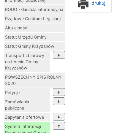
informacji publicznej
drukuj
RODO -klauzula informacyjna
Rządowe Centrum Legislacji
Aktualności
Statut Urzędu Gminy
Statut Gminy Krzyżanów
Transport zbiorowy
na terenie Gminy
Krzyżanów
POWSZECHNY SPIS ROLNY
2020
Petycje
Zamówienia
publiczne
Zapytania ofertowe
System Informacji
Przestrzennej Gminy