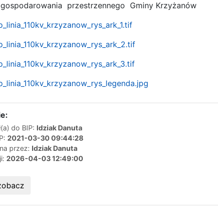
agospodarowania przestrzennego Gminy Krzyżanów
linia_110kv_krzyzanow_rys_ark_1.tif
_linia_110kv_krzyzanow_rys_ark_2.tif
_linia_110kv_krzyzanow_rys_ark_3.tif
_linia_110kv_krzyzanow_rys_legenda.jpg
e:
(a) do BIP:
Idziak Danuta
IP:
2021-03-30 09:44:28
ana przez:
Idziak Danuta
ji:
2026-04-03 12:49:00
zobacz