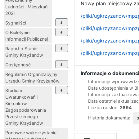
Powszechny
Nowy plan miejscowy z
Ludności i Mieszkań
2021
/pliki/ugkrzyzanow/mpzp_
Sygnaliści
/pliki/ugkrzyzanow/mpzp
O Biuletynie
Informacji Publicznej
/pliki/ugkrzyzanow/mpzp
Raport o Stanie
/pliki/ugkrzyzanow/mpzp
Gminy Krzyżanów
Dostępność
Informacje o dokumenci
Regulamin Organizacyjny
Urzędu Gminy Krzyżanów
Informację wprowawdził
Data udostępnienia w B
Studium
Informacja zaktualizow
Uwarunkowań i
Data ostatniej aktualizac
Kierunków
Liczba odsłon:
2694
Zagospodarowania
Przestrzennego
Historia dokumentu:
Gminy Krzyżanów
Ponowne wykorzystanie