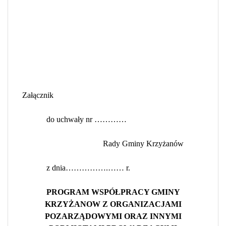
Załącznik
do uchwały nr …………
Rady Gminy Krzyżanów
z dnia…………….…… r.
PROGRAM WSPÓŁPRACY GMINY
KRZYŻANOW Z ORGANIZACJAMI
POZARZĄDOWYMI ORAZ INNYMI