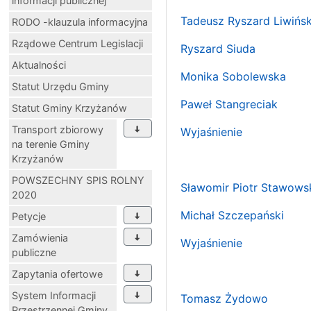
informacji publicznej
Tadeusz Ryszard Liwińsk
RODO -klauzula informacyjna
Rządowe Centrum Legislacji
Ryszard Siuda
Aktualności
Monika Sobolewska
Statut Urzędu Gminy
Paweł Stangreciak
Statut Gminy Krzyżanów
Transport zbiorowy
Wyjaśnienie
na terenie Gminy
Krzyżanów
POWSZECHNY SPIS ROLNY
Sławomir Piotr Stawows
2020
Michał Szczepański
Petycje
Zamówienia
Wyjaśnienie
publiczne
Zapytania ofertowe
System Informacji
Tomasz Żydowo
Przestrzennej Gminy