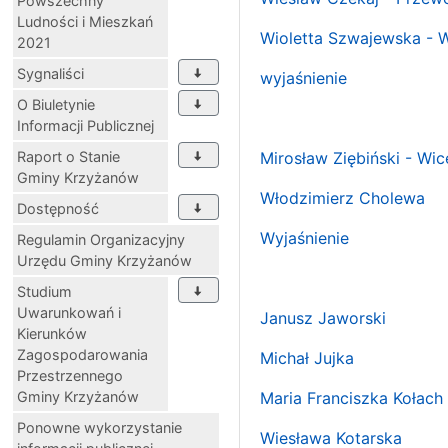
Powszechny
Ludności i Mieszkań
Wioletta Szwajewska - 
2021
Sygnaliści
wyjaśnienie
O Biuletynie
Informacji Publicznej
Raport o Stanie
Mirosław Ziębiński - W
Gminy Krzyżanów
Włodzimierz Cholewa
Dostępność
Wyjaśnienie
Regulamin Organizacyjny
Urzędu Gminy Krzyżanów
Studium
Uwarunkowań i
Janusz Jaworski
Kierunków
Zagospodarowania
Michał Jujka
Przestrzennego
Gminy Krzyżanów
Maria Franciszka Kołach
Ponowne wykorzystanie
Wiesława Kotarska