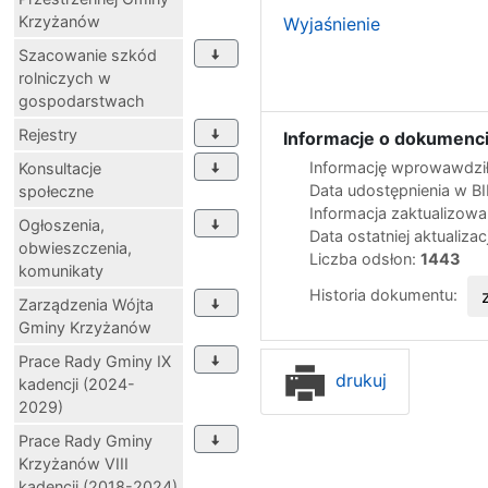
Krzyżanów
Wyjaśnienie
Szacowanie szkód
rolniczych w
gospodarstwach
Rejestry
Informacje o dokumenci
Informację wprowawdził
Konsultacje
Data udostępnienia w B
społeczne
Informacja zaktualizow
Ogłoszenia,
Data ostatniej aktualizac
obwieszczenia,
Liczba odsłon:
1443
komunikaty
Historia dokumentu:
Zarządzenia Wójta
Gminy Krzyżanów
Prace Rady Gminy IX
drukuj
kadencji (2024-
2029)
Prace Rady Gminy
Krzyżanów VIII
kadencji (2018-2024)