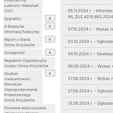
Powszechny
Ludności i Mieszkań
05.11.2024 r. - Infor
2021
WL.ZUZ.4210.863.2024.
Sygnaliści
O Biuletynie
07.10.2024 r. - Wykaz
Informacji Publicznej
Raport o Stanie
03.10.2024 r. - Ogłos
Gminy Krzyżanów
Dostępność
04.10.2024 r. - Obwie
Regulamin Organizacyjny
Urzędu Gminy Krzyżanów
06.09.2024 r. - Wykaz
Studium
27.08.2024 r. - Wykaz
Uwarunkowań i
Kierunków
Zagospodarowania
27.08.2024 r. - Ogłosz
Przestrzennego
Gminy Krzyżanów
13.08.2024 r. - Ogłosz
Ponowne wykorzystanie