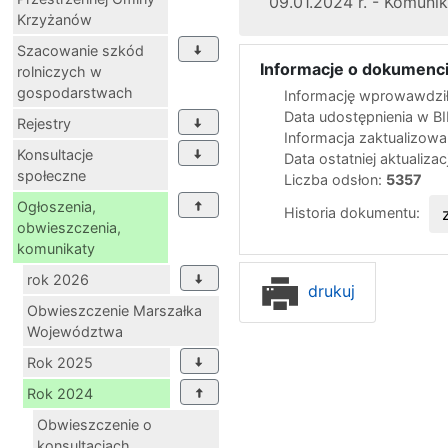
09.01.2024 r. - Komunik
Krzyżanów
Szacowanie szkód
Informacje o dokumenci
rolniczych w
gospodarstwach
Informację wprowawdził
Data udostępnienia w B
Rejestry
Informacja zaktualizow
Konsultacje
Data ostatniej aktualizac
społeczne
Liczba odsłon:
5357
Ogłoszenia,
Historia dokumentu:
obwieszczenia,
komunikaty
rok 2026
drukuj
Obwieszczenie Marszałka
Województwa
Rok 2025
Rok 2024
Obwieszczenie o
konsultacjach...