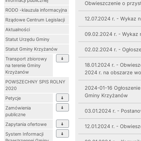
informacji publicznej
Obwieszczenie o przys
RODO -klauzula informacyjna
12.07.2024 r. - Wykaz
Rządowe Centrum Legislacji
Aktualności
09.02.2024 r. - Wykaz
Statut Urzędu Gminy
Statut Gminy Krzyżanów
02.02.2024 r. - Ogłosze
Transport zbiorowy
18.01.2024 r. - Obwies
na terenie Gminy
Krzyżanów
2024 r. na obszarze w
POWSZECHNY SPIS ROLNY
2024-01-16 Ogłoszenie 
2020
Gminy Krzyżanów
Petycje
Zamówienia
03.01.2024 r. - Postan
publiczne
Zapytania ofertowe
12.01.2024 r. - Obwie
System Informacji
Przestrzennej Gminy