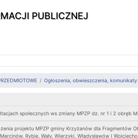
RMACJI PUBLICZNEJ
PRZEDMIOTOWE
Ogłoszenia, obwieszczenia, komunikaty
ltacjach społecznych ws zmiany MPZP dz. nr 1 i 2 obręb 
żenia projektu MPZP gminy Krzyżanów dla Fragmentów Obr
arcinów, Rybie, Wały, Wierzyki, Władysławów I Wojciecho