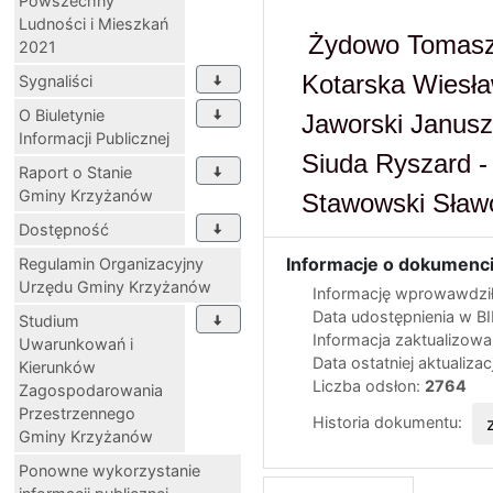
Powszechny
Ludności i Mieszkań
Żydowo Tomasz
2021
Kotarska Wiesła
Sygnaliści
O Biuletynie
Jaworski Janusz 
Informacji Publicznej
Siuda Ryszard - 
Raport o Stanie
Gminy Krzyżanów
Stawowski Sławom
Dostępność
Informacje o dokumenci
Regulamin Organizacyjny
Urzędu Gminy Krzyżanów
Informację wprowawdził
Data udostępnienia w B
Studium
Informacja zaktualizow
Uwarunkowań i
Data ostatniej aktualizac
Kierunków
Liczba odsłon:
2764
Zagospodarowania
Przestrzennego
Historia dokumentu:
Gminy Krzyżanów
Ponowne wykorzystanie