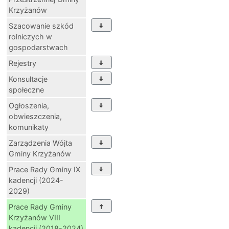
Krzyżanów
Szacowanie szkód
rolniczych w
gospodarstwach
Rejestry
Konsultacje
społeczne
Ogłoszenia,
obwieszczenia,
komunikaty
Zarządzenia Wójta
Gminy Krzyżanów
Prace Rady Gminy IX
kadencji (2024-
2029)
Prace Rady Gminy
Krzyżanów VIII
kadencji (2018-2024)